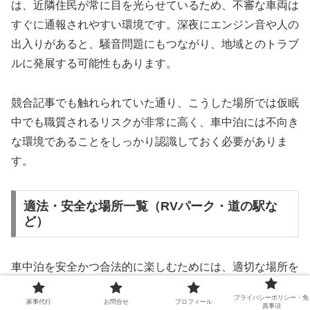
は、近隣住民が常に目を光らせているため、不審な車両は
すぐに通報されやすい環境です。深夜にエンジン音や人の
出入りがあると、騒音問題にもつながり、地域とのトラブ
ルに発展する可能性もあります。
競合記事でも触れられていた通り、こうした場所では仮眠
中でも職質されるリスクが非常に高く、車中泊には不向き
な環境であることをしっかり認識しておく必要がありま
す。
適法・安全な場所一覧（RVパーク・道の駅な
ど）
車中泊を安全かつ合法的に楽しむためには、適切な場所を
選ぶことが何よりも大切です。競合記事ではいくつかの例
プライバシーポリシー・免
家事代行
お問合せ
プロフィール
が紹介されていましたが、特におすすめなのが以下のスポ
責事項