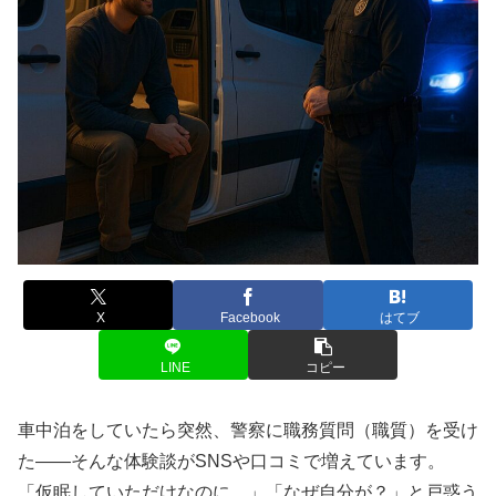
X
Facebook
はてブ
LINE
コピー
車中泊をしていたら突然、警察に職務質問（職質）を受け
た――そんな体験談がSNSや口コミで増えています。
「仮眠していただけなのに…」「なぜ自分が？」と戸惑う