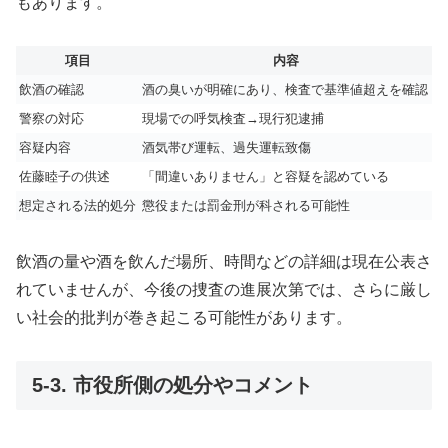
もあります。
項目
内容
飲酒の確認
酒の臭いが明確にあり、検査で基準値超えを確認
警察の対応
現場での呼気検査→現行犯逮捕
容疑内容
酒気帯び運転、過失運転致傷
佐藤睦子の供述
「間違いありません」と容疑を認めている
想定される法的処分
懲役または罰金刑が科される可能性
飲酒の量や酒を飲んだ場所、時間などの詳細は現在公表さ
れていませんが、今後の捜査の進展次第では、さらに厳し
い社会的批判が巻き起こる可能性があります。
5-3. 市役所側の処分やコメント