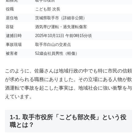
勤務先
取手市役所
役職
こども部 次長
居住地
茨城県取手市（詳細非公開）
容疑
酒気帯び運転・過失運転傷害
逮捕日時
2025年10月11日 午前0時15分頃
事故現場
取手市白山の交差点
被害者
52歳会社員男性（軽傷）
このように、佐藤さんは地域行政の中でも特に市民の信頼
が求められる職務にありました。その立場にある人物が飲
酒運転で事故を起こした事実は、地域社会に強い衝撃を与
えています。
1-1. 取手市役所「こども部次長」という役
職とは？