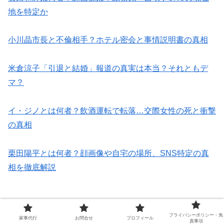
地を特定か
小川晶市長と不倫相手？ホテル密会と事情説明書の真相
米倉涼子「引退と結婚」報道の真実は本当？それともデ
マ？
イ・ジノとは何者？飲酒運転で転落…交際女性の死と衝撃
の真相
栗田陽平とは何者？顔画像や自宅の場所、SNS特定の真
相を徹底解説
トレンド
プライバシーポリシー・免
家事代行
お問合せ
プロフィール
責事項