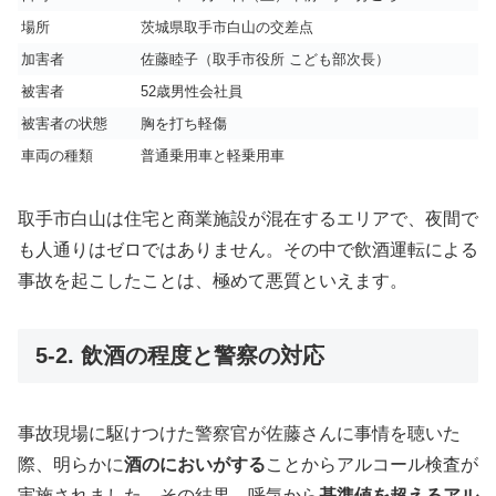
場所
茨城県取手市白山の交差点
加害者
佐藤睦子（取手市役所 こども部次長）
被害者
52歳男性会社員
被害者の状態
胸を打ち軽傷
車両の種類
普通乗用車と軽乗用車
取手市白山は住宅と商業施設が混在するエリアで、夜間で
も人通りはゼロではありません。その中で飲酒運転による
事故を起こしたことは、極めて悪質といえます。
5-2. 飲酒の程度と警察の対応
事故現場に駆けつけた警察官が佐藤さんに事情を聴いた
際、明らかに
酒のにおいがする
ことからアルコール検査が
実施されました。その結果、呼気から
基準値を超えるアル