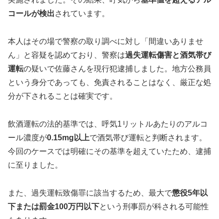
コールが検出
されています。
本人はその場で警察の取り調べに対し「間違いありませ
ん」と容疑を認めており、警察は
過失運転傷害と酒気帯び
運転
の疑いで佐藤さんを現行犯逮捕しました。地方公務員
という身分であっても、免責されることはなく、厳正な処
分が下されることは確実です。
飲酒運転の法的基準では、呼気1リットルあたりのアルコ
ール濃度が
0.15mg以上
で酒気帯び運転と判断されます。
今回のケースでは明確にその基準を超えていたため、逮捕
に至りました。
また、過失運転致傷罪に該当するため、最大で
懲役5年以
下または罰金100万円以下
という刑事罰が科される可能性