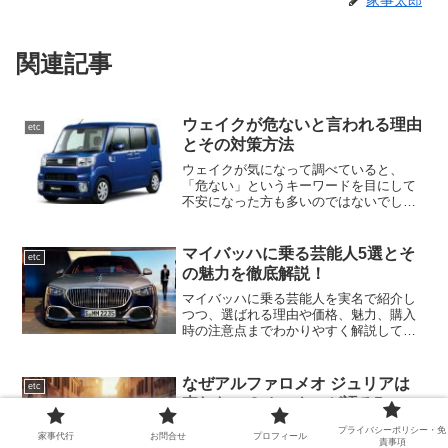
家事太郎
関連記事
ウェイクが危ないと言われる理由
etc
とその対策方法
ウェイクが気になって調べていると、
「危ない」というキーワードを目にして
不安になった方も多いのではないでしょ
うか。特に家族での使用や日常の足とし
て考えている場合、安全性は最優先に確
認したいポイントです。ネット上には
マイバッハに乗る芸能人5選とそ
etc
「横風に弱い」「カーブでふら...
の魅力を徹底解説！
マイバッハに乗る芸能人を実名で紹介し
つつ、選ばれる理由や価格、魅力、購入
時の注意点までわかりやすく解説してい
ます。
なぜアルファロメオ ジュリアは
etc
売れない？オーナーが語る5つの
真実と魅力
プライバシーポリシー・免
家事代行
お問合せ
プロフィール
責事項
アルファロメオ ジュリアがなぜ売れない