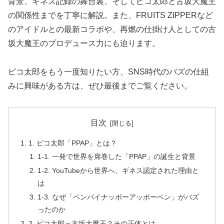
背景、ギネス記録の舞台裏、そしてピコ太郎と古坂大魔王
の関係性までを丁寧に解説。また、FRUITS ZIPPERなど
のアイドルとの最新コラボや、再燃の仕掛け人としての古
坂大魔王のプロデュース力にも迫ります。
ピコ太郎をもう一度知りたい方、SNS時代のバズの仕組
みに興味がある方は、ぜひ最後までご覧ください。
目次
1. ピコ太郎「PPAP」とは？
1-1. 一発で世界を席巻した「PPAP」の誕生と背景
1-2. YouTubeから世界へ、ギネス認定された理由と
は
1-3. なぜ「ペンパイナッポーアッポーペン」がバズ
ったのか
2. ピコ太郎＝古坂大魔王？その正体とは