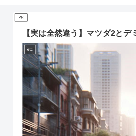
PR
【実は全然違う】マツダ2とデ
etc