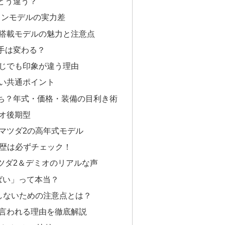
どう違う？
、ガソリンモデルの実力差
搭載モデルの魅力と注意点
手は変わる？
じでも印象が違う理由
い共通ポイント
ち？年式・価格・装備の目利き術
オ後期型
マツダ2の高年式モデル
履歴は必ずチェック！
ツダ2＆デミオのリアルな声
やばい」って本当？
しないための注意点とは？
言われる理由を徹底解説