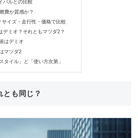
イバルとの比較
2：燃費か質感か？
？サイズ・走行性・価格で比較
はデミオ？それともマツダ2？
派はデミオ
はマツダ2
スタイル」と「使い方次第」
れとも同じ？