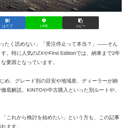
はてブ
LINE
コピー
まったく読めない」「受注停止って本当？」――そん
に人気のZXやFirst Editionでは、納車まで2年
きな要因となっています。
はじめ、グレード別の目安や地域差、ディーラーが納
徹底解説。KINTOや中古購入といった別ルートや、
。
、「これから検討を始めたい」という方も、この記事
晴れます。