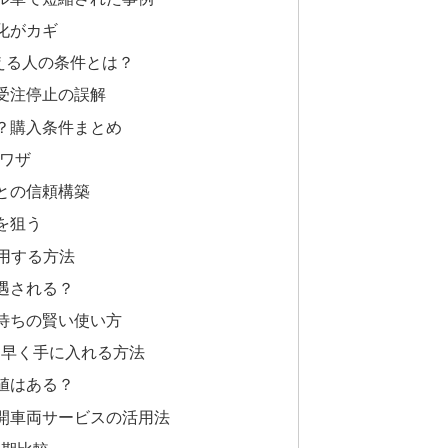
化がカギ
える人の条件とは？
受注停止の誤解
？購入条件まとめ
裏ワザ
との信頼構築
を狙う
活用する方法
遇される？
待ちの賢い使い方
を早く手に入れる方法
値はある？
開車両サービスの活用法