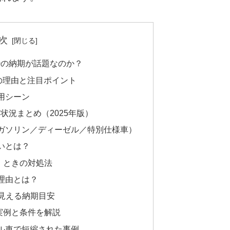
次
0の納期が話題なのか？
の理由と注目ポイント
用シーン
状況まとめ（2025年版）
ガソリン／ディーゼル／特別仕様車）
いとは？
」ときの対処法
理由とは？
で見える納期目安
実例と条件を解説
ル車で短縮された事例