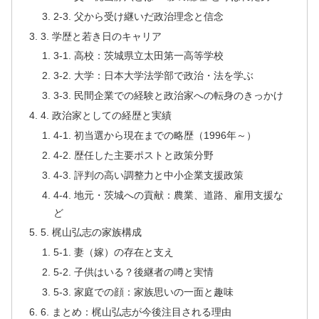
2-3. 父から受け継いだ政治理念と信念
3. 学歴と若き日のキャリア
3-1. 高校：茨城県立太田第一高等学校
3-2. 大学：日本大学法学部で政治・法を学ぶ
3-3. 民間企業での経験と政治家への転身のきっかけ
4. 政治家としての経歴と実績
4-1. 初当選から現在までの略歴（1996年～）
4-2. 歴任した主要ポストと政策分野
4-3. 評判の高い調整力と中小企業支援政策
4-4. 地元・茨城への貢献：農業、道路、雇用支援な
ど
5. 梶山弘志の家族構成
5-1. 妻（嫁）の存在と支え
5-2. 子供はいる？後継者の噂と実情
5-3. 家庭での顔：家族思いの一面と趣味
6. まとめ：梶山弘志が今後注目される理由