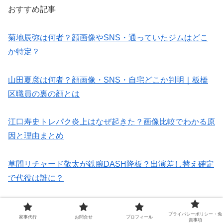
おすすめ記事
菊地辰弥は何者？顔画像やSNS・通っていたジムはどこ
か特定？
山田夏彦は何者？顔画像・SNS・自宅どこか判明｜板橋
区職員の裏の顔とは
江口寿史トレパク炎上はなぜ起きた？画像比較でわかる原
因と理由まとめ
草間リチャード敬太が鉄腕DASH降板？出演差し替え確定
で代役は誰に？
郷原高久の顔画像やSNS情報！自宅や素顔の謎も調査
プライバシーポリシー・免
家事代行
お問合せ
プロフィール
責事項