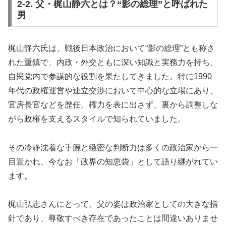
2-2. 父・梶山静六とは？“影の総理”と呼ばれた
男
梶山静六氏は、戦後日本政治において“影の総理”とも称さ
れた重鎮で、内政・外交ともに深い知識と実務力を持ち、
自民党内で参謀的な役割を果たしてきました。特に1990
年代の政権運営や連立交渉において中心的な立場にあり、
官房長官などを歴任。権力を表に出さず、裏から調整しな
がら政権を支えるスタイルで知られていました。
その冷静沈着な手腕と緻密な判断力は多くの政治家から一
目置かれ、今なお「政界の知恵袋」として語り継がれてい
ます。
梶山弘志さんにとって、父の姿は政治家としての大きな指
針であり、尊敬すべき存在であったことは間違いありませ