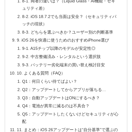
8-1. 両者の違いは？（Liquid Glass・AI機能・セキ
ュリティ差）
8-2. iOS 18.7.2でも当面は安全？（セキュリティパ
ッチの現状）
8-3. どちらを選ぶべきか？ユーザー別の判断基準
9. iOS 26を快適に使うためのおすすめiPhone選び
9-1. A15チップ以降のモデルが安定性◎
9-2. 中古整備済み・レンタルという選択肢
9-3. バッテリー劣化端末の買い替え検討目安
10. よくある質問（FAQ）
Q1：何日くらい待てばよい？
Q2：アップデートしてからアプリが落ちる…
Q3：自動アップデートはONにするべき？
Q4：電池が異常に減るのは不具合？
Q5：アップデートしたくないけどセキュリティが心
配
11. まとめ：iOS 26アップデートは“自分基準”で選ぶの