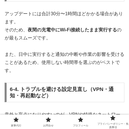
アップデートには合計30分〜1時間ほどかかる場合があり
ます。
そのため、
夜間の充電中にWi-Fi接続したまま実行する
の
が最もスムーズです。
また、日中に実行すると通知の中断や作業の影響を受ける
ことがあるため、使用しない時間帯を選ぶのがベストで
す。
6-4. トラブルを避ける設定見直し（VPN・通
知・再起動など）
意外と盲点になりやすいのが、VPNや特殊なネットワー
ク設定です。
プライバシーポリシー・免
家事代行
お問合せ
プロフィール
責事項