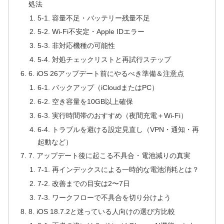
処法
5-1. 容量不足・バッテリー残量不足
5-2. Wi-Fi不安定・Apple IDエラー
5-3. 非対応機種の可能性
5-4. 対処チェックリストと再試行ステップ
6. iOS 26アップデート前にやるべき準備＆注意点
6-1. バックアップ（iCloudまたはPC）
6-2. 空き容量を10GB以上確保
6-3. 実行時間帯のおすすめ（夜間充電＋Wi-Fi）
6-4. トラブルを避ける設定見直し（VPN・通知・再
起動など）
7. アップデート後に起こる不具合・電池減りの真実
7-1. 再インデックスによる一時的な電池消耗とは？
7-2. 改善までの目安は2〜7日
7-3. ワークフローで不具合を切り分けよう
8. iOS 18.7.2と迷っている人向けの選び方比較