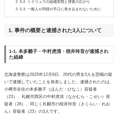
5-2. トクリュウの組織実態と捜査の広がり
5-3. 一般人が同様の手口に巻き込まれないために
1. 事件の概要と逮捕された3人について
1-1. 本多雛子・中村虎清・桜井玲音が逮捕され
た経緯
北海道警察は2025年12月9日、20代の男女3人を恐喝の疑
いで逮捕していたことを発表しました。逮捕されたのは、
小樽市在住の本多雛子（ほんだ・ひなこ）容疑者
（23）、札幌市西区の中村虎清（なかむら・こせい）容
疑者（26）、同じく札幌市の桜井玲音（さくらい・れお
ん）容疑者（23）の3人です。