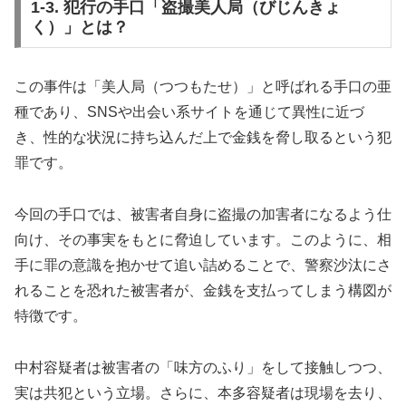
1-3. 犯行の手口「盗撮美人局（びじんきょ
く）」とは？
この事件は「美人局（つつもたせ）」と呼ばれる手口の亜
種であり、SNSや出会い系サイトを通じて異性に近づ
き、性的な状況に持ち込んだ上で金銭を脅し取るという犯
罪です。
今回の手口では、被害者自身に盗撮の加害者になるよう仕
向け、その事実をもとに脅迫しています。このように、相
手に罪の意識を抱かせて追い詰めることで、警察沙汰にさ
れることを恐れた被害者が、金銭を支払ってしまう構図が
特徴です。
中村容疑者は被害者の「味方のふり」をして接触しつつ、
実は共犯という立場。さらに、本多容疑者は現場を去り、