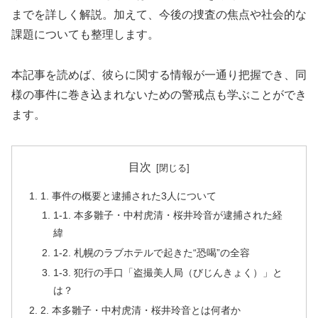
までを詳しく解説。加えて、今後の捜査の焦点や社会的な
課題についても整理します。
本記事を読めば、彼らに関する情報が一通り把握でき、同
様の事件に巻き込まれないための警戒点も学ぶことができ
ます。
目次
1. 事件の概要と逮捕された3人について
1-1. 本多雛子・中村虎清・桜井玲音が逮捕された経
緯
1-2. 札幌のラブホテルで起きた“恐喝”の全容
1-3. 犯行の手口「盗撮美人局（びじんきょく）」と
は？
2. 本多雛子・中村虎清・桜井玲音とは何者か