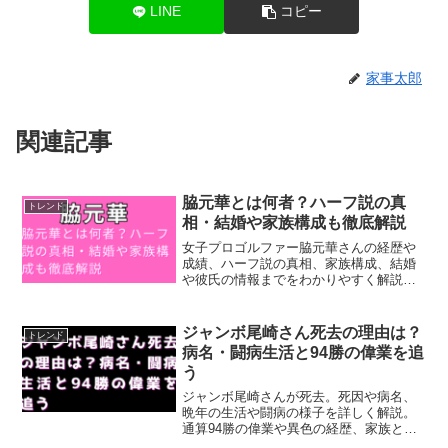
LINE
コピー
家事太郎
関連記事
脇元華とは何者？ハーフ説の真
トレンド
相・結婚や家族構成も徹底解説
女子プロゴルファー脇元華さんの経歴や
成績、ハーフ説の真相、家族構成、結婚
や彼氏の情報までをわかりやすく解説。
彼女の素顔と魅力に迫ります。
ジャンボ尾崎さん死去の理由は？
トレンド
病名・闘病生活と94勝の偉業を追
う
ジャンボ尾崎さんが死去。死因や病名、
晩年の生活や闘病の様子を詳しく解説。
通算94勝の偉業や異色の経歴、家族との
絆など、伝説の生涯と功績をまとめま