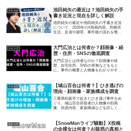
す。
池田純矢の最近は？池田純矢の手
トレンド
書き近況と現在を詳しく解説
池田純矢の最近や池田純矢の手書き近況
について、2026年のX投稿内容、刑務所
生活、反省や謝罪、事件後の流れを整
理。池田純矢の最近や池田純矢の手書き
近況を知りたい方に、現在の状況や出演
作への影響、確認情報と注意点まで詳し
大門広治とは何者か？顔画像・経
トレンド
くわかりやすく解説します。
歴・住所・SNSの徹底調査
大門広治とは何者なのか？顔画像や経
歴、自宅住所、SNSの有無などをもと
に、事件の概要と人物像をわかりやすく
まとめています。注目の背景も解説。
【城山百合は何者？】ひき逃げの
トレンド
理由・顔画像・家族構成を調査
三重県松阪市で起きたひき逃げ事件をめ
ぐり、城山百合容疑者の人物像や顔画
像、供述内容、家族構成などを詳しく解
説。事件の背景や世間の反応も丁寧にま
とめています。
【SnowManライブ騒動】X投稿
トレンド
の全裸女は何者？AI疑惑の真相と