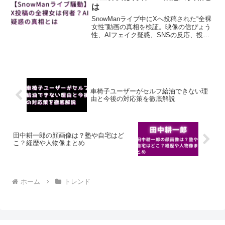
は
SnowManライブ中にXへ投稿された“全裸
女性”動画の真相を検証。映像の信ぴょう
性、AIフェイク疑惑、SNSの反応、投稿
主の正体まで丁寧に解説します。
車椅子ユーザーがセルフ給油できない理
由と今後の対応策を徹底解説
田中耕一郎の顔画像は？塾や自宅はど
こ？経歴や人物像まとめ
ホーム
トレンド