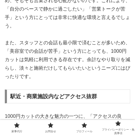
め、そもそも営業される心配がないのです。これにより、
「自分のペースで静かに過ごしたい」「営業トークが苦
手」という方にとっては非常に快適な環境と言えるでしょ
う。
また、スタッフとの会話も最小限で済むことが多いため、
「美容室での会話が苦手」という方にとっても、1000円
カットは気軽に利用できる存在です。余計なやり取りを減
らし、淡々と施術だけしてもらいたいというニーズにはぴ
ったりです。
駅近・商業施設内などアクセス抜群
1000円カットの大きな魅力の一つに、「アクセスの良
さ」が挙げられます。多くの店舗が駅構内や大型ショッピ
プライバシーポリシー・免
家事代行
お問合せ
プロフィール
ングモールの中、またはその周辺に出店しており、買い物
責事項