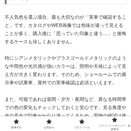
不人気色を選ぶ場合、最も大切なのが「実車で確認するこ
と」です。カタログやWEB画像では色味が違って見える
ことが多く、購入後に「思っていた印象と違う…」と後悔
するケースも珍しくありません。
特にシアンメタリックやブラスゴールドメタリックのよう
な中間色や光沢感が強いカラーは、照明や天候によって見
え方が大きく変わります。そのため、ショールームでの展
示車や試乗車、屋外での実車確認は必須といえます。
また、可能であれば昼間・夕方・夜間など、異なる時間帯
での色の変化もチェックしておくと安心です。見る角度や
光の具合で印象がかなり違ってくるため、実物の確認は後
悔を防ぐ最大のポイントになります。
プライバシーポリシー・免
家事代行
お問合せ
プロフィール
責事項