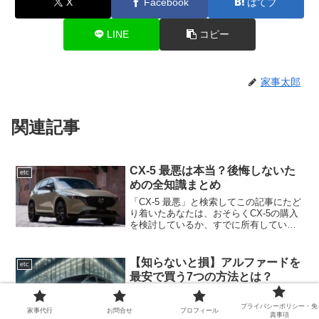
X
Facebook
はてブ
LINE
コピー
家事太郎
関連記事
CX-5 最悪は本当？後悔しないた
etc
めの全知識まとめ
「CX-5 最悪」と検索してこの記事にたど
り着いたあなたは、おそらくCX-5の購入
を検討しているか、すでに所有していて
何か不安を感じているのではないでしょ
うか。インターネット上では「故障が多
い」「乗り心地が悪い」「ディーゼルは
【知らないと損】アルファードを
etc
面倒」など、C...
最安で買う7つの方法とは？
アルファードを安く買う方法を徹底解
説！ディーラーの値引き交渉術や話題の
プライバシーポリシー・免
家事代行
お問合せ
プロフィール
責事項
サブスク活用法、下取りで実質値引きを