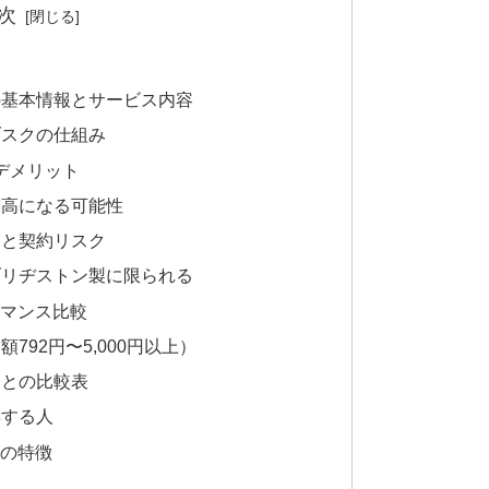
次
ス）の基本情報とサービス内容
サブスクの仕組み
要デメリット
り割高になる可能性
費用と契約リスク
がブリヂストン製に限られる
ーマンス比較
月額792円〜5,000円以上）
用との比較表
得する人
ーの特徴
人