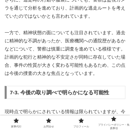
ラを通じて分析を進めており、計画的な逃走ルートを考え
ていたのではないかとも言われています。
一方で、精神状態の面についても注目されています。過去
に精神的な不調があったか、医療機関への通院歴があるか
などについて、警察は慎重に調査を進めている模様です。
計画的な犯行と精神的な不安定さが同時に存在していた場
合、事件の性質が大きく変わる可能性もあるため、この点
は今後の捜査の大きな焦点となっています。
7-3. 今後の取り調べで明らかになる可能性
現時点で明らかにされている情報は限られていますが、今
後の警察による取り調べや供述内容によって、事件の全体
プライバシーポリシー・免
家事代行
お問合せ
プロフィール
像や動機の詳細が明らかになっていくことが期待されま
責事項