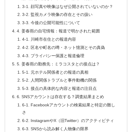
3-1. 顔写真や映像はなぜ公開されていないのか？
3-2. 監視カメラ映像の存在とその扱い
3-3. 今後の公開可能性について
4. 姜春雨の自宅情報：報道で明かされた範囲
4-1. 川崎市在住との報道内容
4-2. 区名や町名の噂・ネット憶測とその真偽
4-3. プライバシー保護と報道倫理
5. 姜春雨の勤務先：ミラコスタとの接点は？
5-1. 元ホテル関係者との報道の真相
5-2. 人間関係トラブルと事件動機の関係
5-3. 接点の具体的な内容と報道の注目点
6. SNSアカウントは存在する？調査結果まとめ
6-1. Facebookアカウントの検索結果と特定の難し
さ
6-2. InstagramやX（旧Twitter）のアクティビティ
6-3. SNSから読み解く人物像の限界