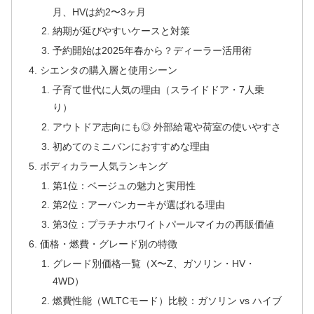
月、HVは約2〜3ヶ月
納期が延びやすいケースと対策
予約開始は2025年春から？ディーラー活用術
シエンタの購入層と使用シーン
子育て世代に人気の理由（スライドドア・7人乗
り）
アウトドア志向にも◎ 外部給電や荷室の使いやすさ
初めてのミニバンにおすすめな理由
ボディカラー人気ランキング
第1位：ベージュの魅力と実用性
第2位：アーバンカーキが選ばれる理由
第3位：プラチナホワイトパールマイカの再販価値
価格・燃費・グレード別の特徴
グレード別価格一覧（X〜Z、ガソリン・HV・
4WD）
燃費性能（WLTCモード）比較：ガソリン vs ハイブ