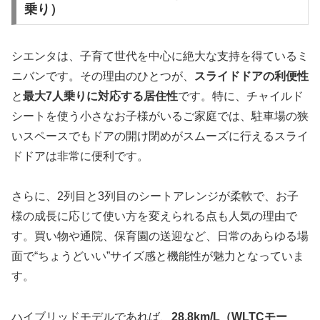
乗り）
シエンタは、子育て世代を中心に絶大な支持を得ているミ
ニバンです。その理由のひとつが、
スライドドアの利便性
と
最大7人乗りに対応する居住性
です。特に、チャイルド
シートを使う小さなお子様がいるご家庭では、駐車場の狭
いスペースでもドアの開け閉めがスムーズに行えるスライ
ドドアは非常に便利です。
さらに、2列目と3列目のシートアレンジが柔軟で、お子
様の成長に応じて使い方を変えられる点も人気の理由で
す。買い物や通院、保育園の送迎など、日常のあらゆる場
面で“ちょうどいい”サイズ感と機能性が魅力となっていま
す。
ハイブリッドモデルであれば、
28.8km/L（WLTCモー