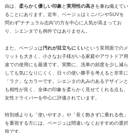
由は、
柔らかく優しい印象
と
実用性の高さ
を兼ね備えてい
ることにあります。近年、ベージュはミニバンやSUVを
問わず“ナチュラル志向”の方を中心に人気が高まってお
り、シエンタでも例外ではありません。
また、ベージュは
汚れが目立ちにくい
という実用面でのメ
リットも大きく、小さなお子様がいる家庭やアウトドア用
途での使用にも最適です。実際に、洗車の頻度を少し減ら
しても気になりにくく、日々の使い勝手を考えると非常に
「ラク」なカラーです。シエンタの丸みのあるデザインと
も相性が良く、全体の印象を柔らかく見せてくれる点も、
女性ドライバーを中心に評価されています。
特別感よりも「使いやすさ」や「長く飽きずに乗れる色」
を重視する方には、ベージュは間違いなくおすすめの選択
肢です。