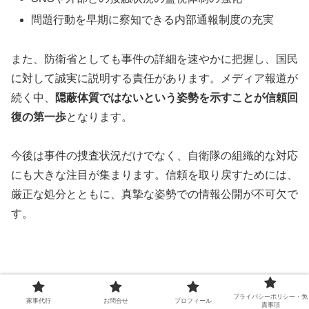
問題行動を早期に察知できる内部通報制度の充実
また、防衛省としても事件の詳細を速やかに把握し、国民
に対して誠実に説明する責任があります。メディア報道が
続く中、
隠蔽体質ではないという姿勢を示すことが信頼回
復の第一歩
となります。
今後は事件の捜査状況だけでなく、自衛隊の組織的な対応
にも大きな注目が集まります。信頼を取り戻すためには、
厳正な処分とともに、真摯な姿勢での情報公開が不可欠で
す。
おすすめ記事
プライバシーポリシー・免
家事代行
お問合せ
プロフィール
責事項