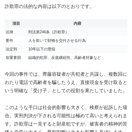
詐欺罪の法的な内容は以下のとおりです。
項目
内容
法律
刑法第246条（詐欺罪）
要件
人を欺いて財物を交付させる行為
法定刑
10年以下の懲役
加重要因
組織的犯罪、反復継続性、高齢者対象など
今回の事件では、齊藤容疑者が共犯者と共謀し、複数回に
わたり電話で高齢者を騙したうえ、直接現金を受け取ると
いう明確な「受け子」としての役割を果たしていました。
このような手口は社会的影響も大きく、検察が起訴した場
合、実刑判決が下される可能性は極めて高いと考えられま
す。詐欺罪は一見すると財産犯ですが、被害者の精神的苦