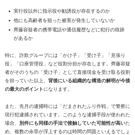
実行役以外に指示役や勧誘役が存在するのか
他にも高齢者を狙った被害が発生していないか
齊藤容疑者の携帯電話や通信履歴などに犯行の痕跡
があるか
特に、詐欺グループには「かけ子」「受け子」「見張り
役」「口座管理役」など役割分担が存在します。齊藤容疑
者がそのうちの「受け子」として直接現金を受け取る役割
を担っていた以上、
背後にいる組織的な構造の解明が今後
の最大のポイント
になります。
また、先月の逮捕時には「だまされたふり作戦」で警察に
現行犯逮捕されています。このような逮捕手段が使われた
場合、
別件にも同様の手法で接触していた可能性が高い
た
め、複数の余罪が浮上するのは時間の問題といえるでしょ