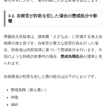
痛も非常に大きく、量刑判断に大きな影響を及ぼします。
3-2. 自衛官が詐欺を犯した場合の懲戒処分や影
響
齊藤統太容疑者は、護衛艦「さざなみ」に所属する海上自
衛隊の海士長です。自衛官が重大な犯罪行為を行った場
合、防衛省は内部規律に基づいて懲戒処分を行います。今
回のような特殊詐欺事件の場合、
懲戒免職処分
が濃厚と見
られます。
自衛隊員が犯罪を犯した際の処分は以下のとおりです。
懲戒免職（最も重い）
停職
減給