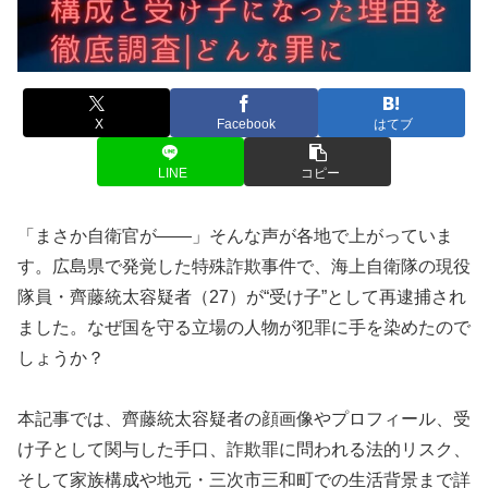
X
Facebook
はてブ
LINE
コピー
「まさか自衛官が――」そんな声が各地で上がっていま
す。広島県で発覚した特殊詐欺事件で、海上自衛隊の現役
隊員・齊藤統太容疑者（27）が“受け子”として再逮捕され
ました。なぜ国を守る立場の人物が犯罪に手を染めたので
しょうか？
本記事では、齊藤統太容疑者の顔画像やプロフィール、受
け子として関与した手口、詐欺罪に問われる法的リスク、
そして家族構成や地元・三次市三和町での生活背景まで詳