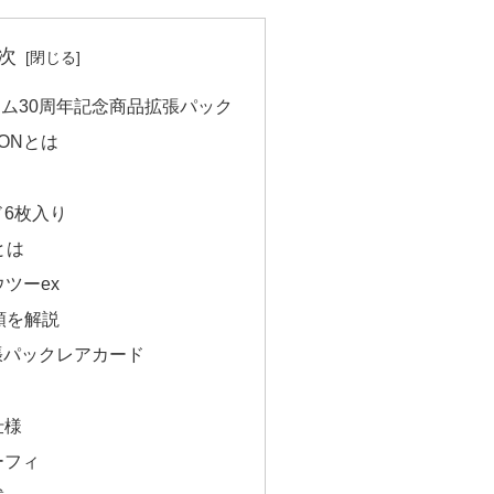
次
ム30周年記念商品拡張パック
TIONとは
6枚入り
とは
ツーex
類を解説
張パックレアカード
仕様
ーフィ