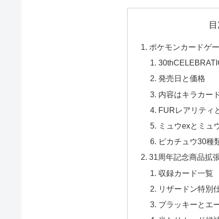
目
ポケモンカードゲー
30thCELEBRA
発売日と価格
内容はキラカード
FURレアリティ
ミュウexとミュウ
ピカチュウ30種
31周年記念商品拡
収録カード一覧
リザードン特別
ブラッキーとエ