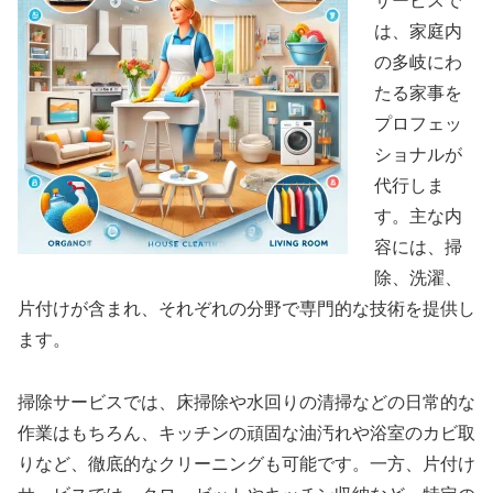
サービスで
は、家庭内
の多岐にわ
たる家事を
プロフェッ
ショナルが
代行しま
す。主な内
容には、掃
除、洗濯、
片付けが含まれ、それぞれの分野で専門的な技術を提供し
ます。
掃除サービスでは、床掃除や水回りの清掃などの日常的な
作業はもちろん、キッチンの頑固な油汚れや浴室のカビ取
りなど、徹底的なクリーニングも可能です。一方、片付け