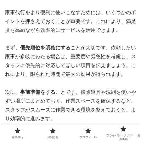
家事代行をより便利に使いこなすためには、いくつかのポ
イントを押さえておくことが重要です。これにより、満足
度を高めながら効率的にサービスを活用できます。
まず、
優先順位を明確にする
ことが大切です。依頼したい
家事が多岐にわたる場合は、重要度や緊急性を考慮し、ス
タッフに優先的に対応してほしい項目を伝えましょう。こ
れにより、限られた時間で最大の効果が得られます。
次に、
事前準備をする
ことです。掃除道具や洗剤を使いや
すい場所にまとめておく、作業スペースを確保するなど、
スタッフがスムーズに作業できる環境を整えておくと、よ
り効率的に進みます。
プライバシーポリシー・免
また、
定期サービスを活用する
のも効果的です。1回ごと
家事代行
お問合せ
プロフィール
責事項