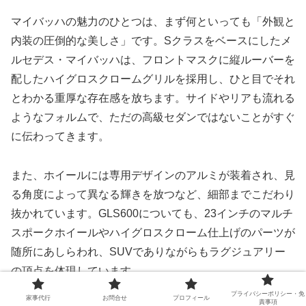
マイバッハの魅力のひとつは、まず何といっても「外観と
内装の圧倒的な美しさ」です。Sクラスをベースにしたメ
ルセデス・マイバッハは、フロントマスクに縦ルーバーを
配したハイグロスクロームグリルを採用し、ひと目でそれ
とわかる重厚な存在感を放ちます。サイドやリアも流れる
ようなフォルムで、ただの高級セダンではないことがすぐ
に伝わってきます。
また、ホイールには専用デザインのアルミが装着され、見
る角度によって異なる輝きを放つなど、細部までこだわり
抜かれています。GLS600についても、23インチのマルチ
スポークホイールやハイグロスクローム仕上げのパーツが
随所にあしらわれ、SUVでありながらもラグジュアリー
の頂点を体現しています。
プライバシーポリシー・免
家事代行
お問合せ
プロフィール
責事項