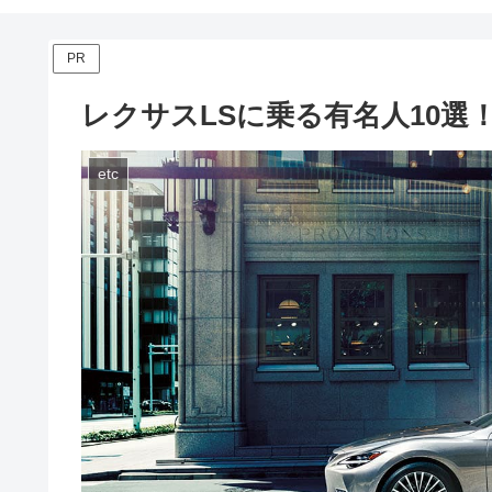
PR
レクサスLSに乗る有名人10選
etc