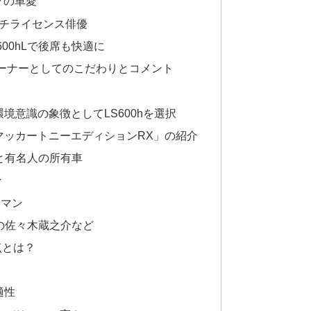
クの車愛
ルチライセンス俳優
00hLで後席も快適に
オーナーとしてのこだわりとコメント
境意識の象徴としてLS600hを選択
マッカートニーエディションRX」の紹介
と有名人の所有車
ン
トマン
50の佐々木蔵之介など
点とは？
適性