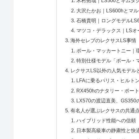
木村拓哉｜LS500とキムタ
大沢たかお｜LS600hとマ
石橋貴明｜ロングモデルLS6
マツコ・デラックス｜LS
海外セレブのレクサスLS事情
ポール・マッカートニー｜環
特別仕様モデル「ポール・
レクサスLS以外の人気モデル
LFAに乗るパリス・ヒルト
RX450hのナタリー・ポー
LX570の渡辺直美、GS3
有名人が選ぶレクサスの共通
ハイブリッド性能への信頼
日本製高級車の静粛性と快