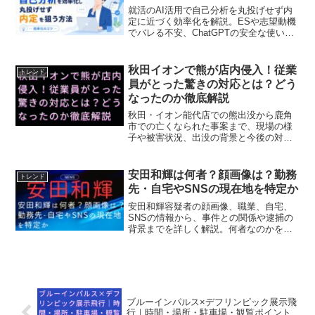
就活のAI活用で自己分析を丸投げせず内
定に近づく効率化を解説。ESや志望動機
でバレる不安、ChatGPTの安全な使い
方、プロンプト、面接対策まで紹介し、
就活のAI活用で自己分析を丸投げせず内
定に近づく効率化のコツを初心者にもわ
秋田イオンで熊が店内侵入！従業
トレンド
かりやすく整理します。
員がとった驚きの対応とは？どう
なったのか徹底解説
秋田・イオン能代店での熊出没から鹿角
市での亡くなられた事案まで、現場の様
子や被害状況、出没の背景と今後の対
策、万が一の対処法まで詳しくお伝えし
ます。
安田和輝は何者？顔画像は？勤務
トレンド
先・自宅やSNSの現在地を特定か
安田和輝容疑者の顔画像、職業、自宅、
SNSの情報から、事件との関係や逮捕の
背景までを詳しく解説。何者なのかを知
りたい方に向けた総まとめ記事です。
ブルーインパルス×デフリンピック展示飛
行｜時間・場所・駐車場・観覧ポイント