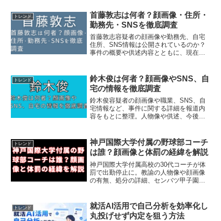
首藤敦志は何者？顔画像・住所・
トレンド
勤務先・SNSを徹底調査
首藤敦志容疑者の顔画像や勤務先、自宅
住所、SNS情報は公開されているのか？
事件の概要や供述内容とともに、現在わ
かっている事実を丁寧にまとめました。
鈴木俊は何者？顔画像やSNS、自
トレンド
宅の情報を徹底調査
鈴木俊容疑者の顔画像や職業、SNS、自
宅情報など、事件に関する詳細を報道内
容をもとに整理。人物像や供述、今後の
捜査の行方についてもわかりやすく解説
します。
神戸国際大学付属の野球部コーチ
トレンド
は誰？顔画像と体罰の経緯を解説
神戸国際大学付属高校の30代コーチが体
罰で出勤停止に。教諭の人物像や顔画像
の有無、処分の詳細、センバツ甲子園へ
の影響まで丁寧に解説します。
就活AI活用で自己分析を効率化し
トレンド
丸投げせず内定を狙う方法