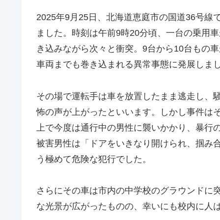
2025年9月25日、北海道恵庭市の国道36
ました。時刻は午前9時20分頃、一台の乗用
き込みながら次々と衝突。9台から10台もの
車両までも巻き込まれる異常事態に発展しま
その場で運転手は車を放置したまま逃走し、
怖の声が上がったといいます。しかし事件は
上で今度は通行中の男性に襲いかかり、暴行
被害男性は「ドアをいきなり開けられ、掴み
う極めて危険な犯行でした。
さらにその車は市内の中学校のグラウンドに
な光景が広がったものの、幸いにも校内に人