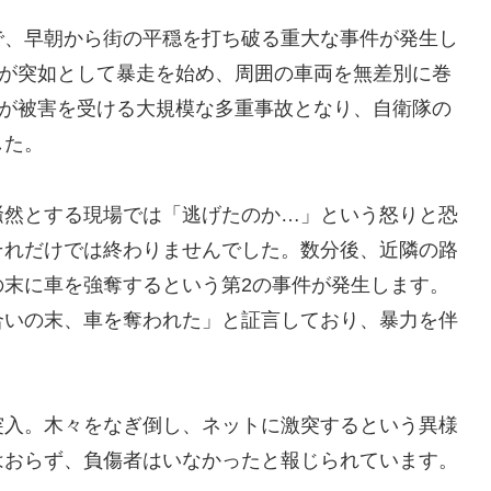
号線で、早朝から街の平穏を打ち破る重大な事件が発生し
車が突如として暴走を始め、周囲の車両を無差別に巻
車が被害を受ける大規模な多重事故となり、自衛隊の
した。
騒然とする現場では「逃げたのか…」という怒りと恐
それだけでは終わりませんでした。数分後、近隣の路
の末に車を強奪するという第2の事件が発生します。
合いの末、車を奪われた」と証言しており、暴力を伴
突入。木々をなぎ倒し、ネットに激突するという異様
はおらず、負傷者はいなかったと報じられています。