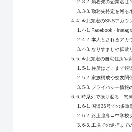
3-2. 勤務先の企業
3-3. 勤務先特定を巡
4. 今北知宏のSNSアカ
4-1. Facebook・In
4-2. 本人とされるア
4-3. なりすましや拡
5. 今北知宏の自宅住所や
5-1. 住所はどこまで
5-2. 家族構成や交友
5-3. プライバシー情
6. 時系列で振り返る「怒
6-1. 国道36号での多重
6-2. 路上強奪→中学
6-3. 工場での逮捕ま