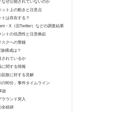
名は？なぜ公開されていないのか
るネット上の動きと注意点
ウントは存在する？
stagram・X（旧Twitter）などの調査結果
カウントの信憑性と注意喚起
散リスクへの警鐘
家族構成は？
報道されているか
関係に関する情報
報の拡散に対する見解
涛の90分」事件タイムライン
事故
校グラウンド突入
での全経緯