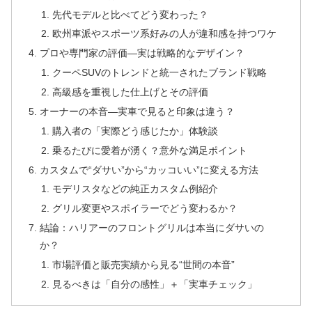
先代モデルと比べてどう変わった？
欧州車派やスポーツ系好みの人が違和感を持つワケ
プロや専門家の評価—実は戦略的なデザイン？
クーペSUVのトレンドと統一されたブランド戦略
高級感を重視した仕上げとその評価
オーナーの本音—実車で見ると印象は違う？
購入者の「実際どう感じたか」体験談
乗るたびに愛着が湧く？意外な満足ポイント
カスタムで“ダサい”から“カッコいい”に変える方法
モデリスタなどの純正カスタム例紹介
グリル変更やスポイラーでどう変わるか？
結論：ハリアーのフロントグリルは本当にダサいの
か？
市場評価と販売実績から見る“世間の本音”
見るべきは「自分の感性」＋「実車チェック」