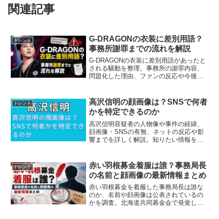
関連記事
G-DRAGONの衣装に差別用語？
トレンド
事務所謝罪までの流れを解説
G-DRAGONの衣装に差別用語があったと
される騒動を整理。事務所の謝罪内容、
問題化した理由、ファンの反応や今後の
影響まで解説します。
高沢信明の顔画像は？SNSで何者
トレンド
かを特定できるのか
高沢信明容疑者の人物像や事件の経緯、
顔画像・SNSの有無、ネットの反応や影
響までを詳しく解説。知りたい情報をわ
かりやすくまとめています。
赤い羽根募金着服は誰？事務局長
トレンド
の名前と顔画像の最新情報まとめ
赤い羽根募金を着服した事務局長は誰な
のか、名前や顔画像は公表されているの
かを調査。北海道共同募金会で発覚した
約1億8000万円の使途不明金問題につい
て、疑惑の人物像や手口、今後の処分を