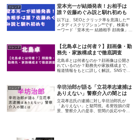
わかりやすく解説します。
堂本光一が結婚発表！お相手は
トレンド
誰？佐藤めぐみ説と馴れ初めも
以下は、SEOとクリック率を意識した**
メタディスクリプション**です。検索キ
ーワード「堂本光一 結婚相手 顔画像」
「誰」「馴れ初め」「佐藤めぐみ」に自
然に対応し、内容の要点を簡潔にまとめ
ています（全角約115文字）。---堂本光一
【北島卓とは何者？】顔画像・勤
トレンド
さんが結婚を発表！お相手は誰？佐藤め
務先・家族構成まで徹底調査
ぐみさんとの関係や馴れ初め、顔画像の
公開状況まで最新情報を詳しく解説しま
北島卓とは何者なのか？顔画像は公開さ
す。
れているのか？勤務先や家族構成まで、
報道情報をもとに詳しく解説。SNSでの
評判や世間の反応も含めてわかりやすく
まとめています。
辛坊治郎が語る「立花孝志逮捕は
トレンド
ありえない」警察介入の闇とは
立花孝志氏の逮捕に対し辛坊治郎氏が
「ありえない」と疑問視。名誉毀損の背
景、警察介入の是非、世間の反応や今後
の課題まで丁寧に解説します。