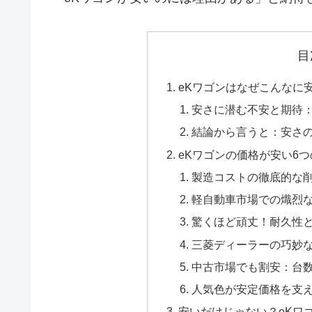
目
eKワゴンはなぜこんなに
安さに潜む不安と期待：
結論から言うと：安さ
eKワゴンの価格が安い6
製造コストの徹底的な
軽自動車市場での熾烈
驚くほど頑丈！耐久性
三菱ディーラーの巧妙
中古市場でも割安：台
人気色が安定価格を支
安いだけじゃない？eKワ