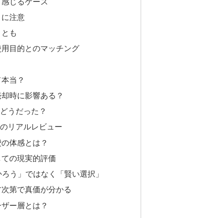
と感じるケース
さに注意
ことも
使用目的とのマッチング
て本当？
売却時に影響ある？
はどうだった？
のリアルレビュー
費の体感とは？
しての現実的評価
かろう」ではなく「賢い選択」
方次第で真価が分かる
ーザー層とは？