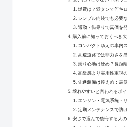
燃費は？満タンで何キ
シンプル内装でも必要
通勤・街乗りで真価を
購入前に知っておくべき欠
コンパクトゆえの車内
高速道路では非力さを
乗り心地は硬め？長距
高級感より実用性重視
先進装備は控えめ：最
壊れやすいと言われるポイ
エンジン・電気系統・
定期メンテナンスで防
安さで選んで後悔する人の