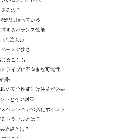
ロ走るの？
な機能は揃っている
発揮するバランス性能
点と注意点
スペースの狭さ
感じることも
離ドライブに不向きな可能性
の内装
低限の安全性能には注意が必要
ントとその対策
サスペンションの劣化ポイント
げるトラブルとは？
共通点とは？