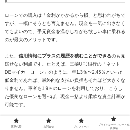
ローンでの購入は「金利がかかるから損」と思われがちで
すが、一概にそうとも言えません。現金を一気に出さなく
てもよいので、手元資金を温存しながら欲しい車に乗れる
のが最大のメリットです。
また、
信用情報にプラスの履歴を積むことができる
のも見
逃せない利点です。たとえば、三菱UFJ銀行の「ネット
DEマイカーローン」のように、年1.3％〜2.45％といった
低金利であれば、最終的な支払い負担もそれほど大きくな
りません。筆者も1.9％のローンを利用しており、こうし
た優良なローンを選べば、現金一括より柔軟な資金計画が
可能です。
さらに、ローンを完済すれば「きちんと返済能力がある
プライバシーポリシー・免
家事代行
お問合せ
プロフィール
責事項
人」として信用情報機関に記録が残ります。これがある