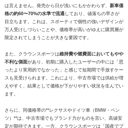
は言えません。発売から日が浅いにもかかわらず、
新車価
格の約60〜70%の水準で流通
しており、値落ちの早さが
目立ちます。これは、スポーティで個性の強いデザインが
万人受けしづらいことや、価格帯が高いがゆえに購買層が
限定されてしまうことが大きな要因です。
また、クラウンスポーツは
維持費や燃費面においてもやや
不利な側面
があり、初期に購入したユーザーの中には「思
ったより実用的でなかった」と感じて短期間で手放すケー
スも見受けられます。これにより、中古市場では供給が増
えやすく、結果として価格が下がりやすい状況を生んでい
ます。
さらに、同価格帯の**レクサスやドイツ車（BMW・ベン
ツ）**は、中古市場でもブランド力がものを言い、高値安
定が期待できます。一方、クラウンスポーツは「国産でプ