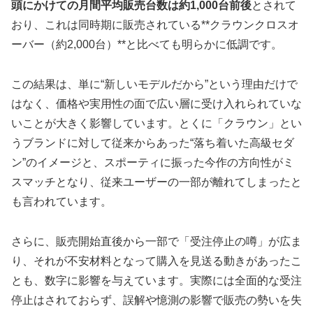
頭にかけての月間平均販売台数は約1,000台前後
とされて
おり、これは同時期に販売されている**クラウンクロスオ
ーバー（約2,000台）**と比べても明らかに低調です。
この結果は、単に“新しいモデルだから”という理由だけで
はなく、価格や実用性の面で広い層に受け入れられていな
いことが大きく影響しています。とくに「クラウン」とい
うブランドに対して従来からあった“落ち着いた高級セダ
ン”のイメージと、スポーティに振った今作の方向性がミ
スマッチとなり、従来ユーザーの一部が離れてしまったと
も言われています。
さらに、販売開始直後から一部で「受注停止の噂」が広ま
り、それが不安材料となって購入を見送る動きがあったこ
とも、数字に影響を与えています。実際には全面的な受注
停止はされておらず、誤解や憶測の影響で販売の勢いを失