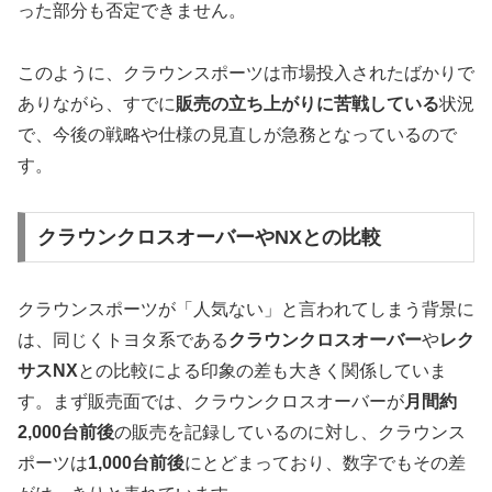
った部分も否定できません。
このように、クラウンスポーツは市場投入されたばかりで
ありながら、すでに
販売の立ち上がりに苦戦している
状況
で、今後の戦略や仕様の見直しが急務となっているので
す。
クラウンクロスオーバーやNXとの比較
クラウンスポーツが「人気ない」と言われてしまう背景に
は、同じくトヨタ系である
クラウンクロスオーバー
や
レク
サスNX
との比較による印象の差も大きく関係していま
す。まず販売面では、クラウンクロスオーバーが
月間約
2,000台前後
の販売を記録しているのに対し、クラウンス
ポーツは
1,000台前後
にとどまっており、数字でもその差