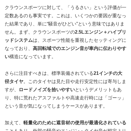
クラウンスポーツに対して、「うるさい」という評価が一
定数あるのも事実です。これは、いくつかの要因が重なっ
た結果であり、単に“騒音がひどい”という意味ではありま
せん。まず、クラウンスポーツの
2.5Lエンジン＋ハイブリ
ッドシステム
は、スポーツ性能を重視したセッティングに
なっており、
高回転域でのエンジン音が車内に伝わりやす
い
構造になっています。
さらに注目すべきは、標準装備されている
21インチの大
径タイヤ
。このタイヤは見た目や走行安定性には寄与しま
すが、
ロードノイズを拾いやすい
というデメリットもあ
り、特に荒れたアスファルトや高速走行時には「ゴーッ」
という音が気になってしまうケースがあります。
加えて、
軽量化のために遮音材の使用が最適化されている
こともあり、外部の騒音やエンジン・タイヤ音が想定より