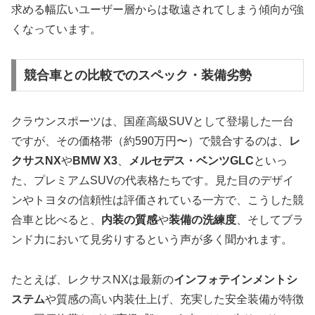
求める幅広いユーザー層からは敬遠されてしまう傾向が強
くなっています。
競合車との比較でのスペック・装備劣勢
クラウンスポーツは、国産高級SUVとして登場した一台
ですが、その価格帯（約590万円〜）で競合するのは、
レ
クサスNX
や
BMW X3
、
メルセデス・ベンツGLC
といっ
た、プレミアムSUVの代表格たちです。見た目のデザイ
ンやトヨタの信頼性は評価されている一方で、こうした競
合車と比べると、
内装の質感
や
装備の洗練度
、そしてブラ
ンド力において見劣りするという声が多く聞かれます。
たとえば、レクサスNXは最新の
インフォテインメントシ
ステム
や質感の高い内装仕上げ、充実した安全装備が特徴