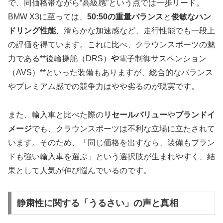
で、同価格帯ながら“高級感”という点では一歩リード。
BMW X3に至っては、
50:50の重量バランス
と
俊敏なハン
ドリング性能
、滑らかな加速感など、走行性能でも一段上
の評価を得ています。これに比べ、クラウンスポーツの魅
力である**後輪操舵（DRS）
や
電子制御サスペンション
（AVS）**といった装備もありますが、総合的なバランス
やプレミアム感での競争力はやや劣るのが現実です。
また、輸入車と比べた際の
リセールバリュー
や
ブランドイ
メージ
でも、クラウンスポーツは不利な立場に立たされて
います。そのため、「同じ価格を出すなら、装備もブラン
ドも強い輸入車を選ぶ」という選択肢が生まれやすく、結
果として人気が伸び悩んでいるのです。
静粛性に関する「うるさい」の声と真相