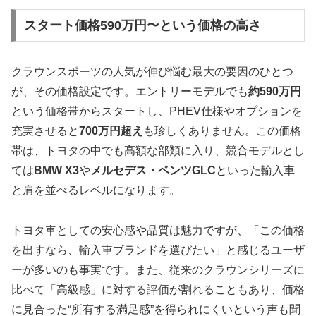
スタート価格590万円〜という価格の高さ
クラウンスポーツの人気が伸び悩む最大の要因のひとつ
が、その価格設定です。エントリーモデルでも
約590万円
という価格帯からスタートし、PHEV仕様やオプションを
充実させると
700万円超え
も珍しくありません。この価格
帯は、トヨタの中でも高額な部類に入り、競合モデルとし
ては
BMW X3
や
メルセデス・ベンツGLC
といった輸入車
と肩を並べるレベルになります。
トヨタ車としての安心感や品質は魅力ですが、「この価格
を出すなら、輸入車ブランドを選びたい」と感じるユーザ
ーが多いのも事実です。また、従来のクラウンシリーズに
比べて「高級感」に対する評価が割れることもあり、価格
に見合った“所有する満足感”を得られにくいという声も聞