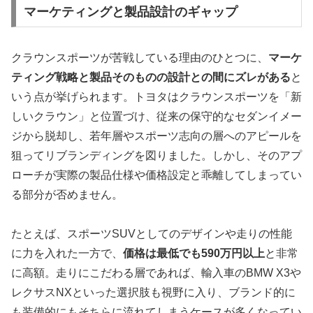
マーケティングと製品設計のギャップ
クラウンスポーツが苦戦している理由のひとつに、
マーケ
ティング戦略と製品そのものの設計との間にズレがある
と
いう点が挙げられます。トヨタはクラウンスポーツを「新
しいクラウン」と位置づけ、従来の保守的なセダンイメー
ジから脱却し、若年層やスポーツ志向の層へのアピールを
狙ってリブランディングを図りました。しかし、そのアプ
ローチが実際の製品仕様や価格設定と乖離してしまってい
る部分が否めません。
たとえば、スポーツSUVとしてのデザインや走りの性能
に力を入れた一方で、
価格は最低でも590万円以上
と非常
に高額。走りにこだわる層であれば、輸入車のBMW X3や
レクサスNXといった選択肢も視野に入り、ブランド的に
も装備的にもそちらに流れてしまうケースが多くなってい